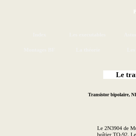
P
Index
Les executables
Astu
Montages BF
La théorie
Les
Le tra
Transistor bipolaire, 
Le 2N3904 de Mul
boîtier TO-92. Le