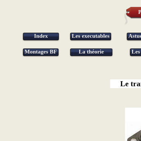
P
Index
Les executables
Astu
Montages BF
La théorie
Les
Le tra