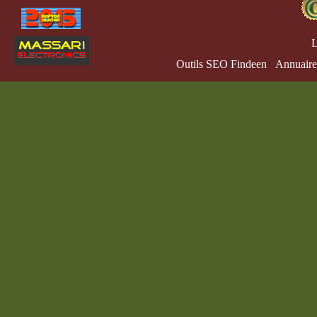
L
Outils SEO Findeen
Annuaire