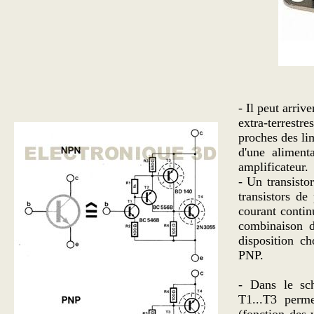
- Il peut arriv
extra-terrestre
proches des lim
d'une aliment
amplificateur.
- Un transistor
transistors de
courant continu
combinaison de
disposition c
PNP.
- Dans le sch
T1...T3 perme