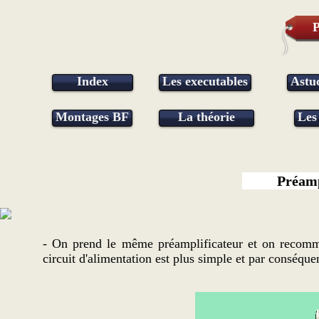
P
Index
Les executables
Astu
Montages BF
La théorie
Les
Préamp
- On prend le même préamplificateur et on recommen
circuit d'alimentation est plus simple et par conséq