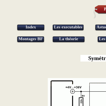
P
Index
Les executables
Astu
Montages BF
La théorie
Les
Symétri