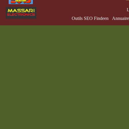
L
Outils SEO Findeen
Annuaire