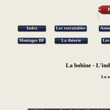
P
Index
Les executables
Astu
Montages BF
La théorie
Les
La bobine - L'ind
La s