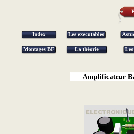
P
Index
Les executables
Astu
Montages BF
La théorie
Les
Amplificateur B