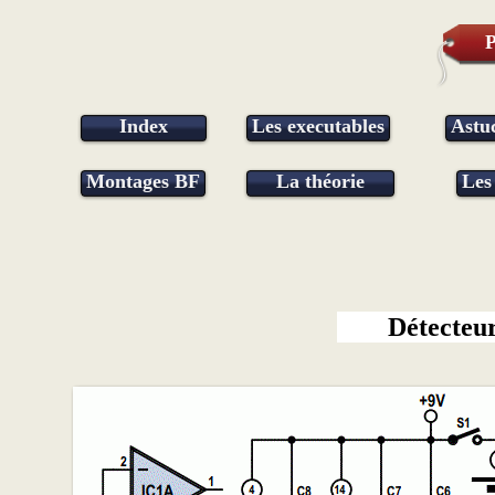
P
Index
Les executables
Astu
Montages BF
La théorie
Les
Détecteur